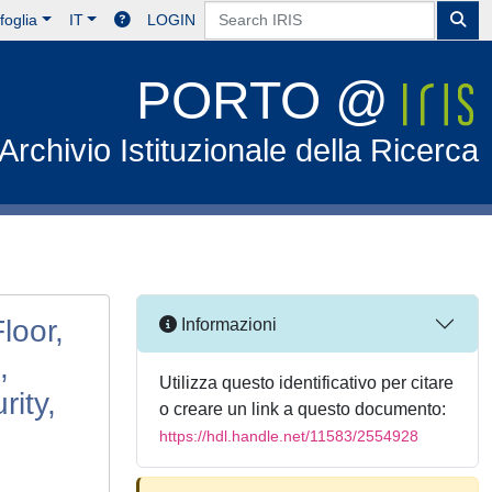
foglia
IT
LOGIN
PORTO @
Archivio Istituzionale della Ricerca
loor,
Informazioni
,
Utilizza questo identificativo per citare
ity,
o creare un link a questo documento:
https://hdl.handle.net/11583/2554928