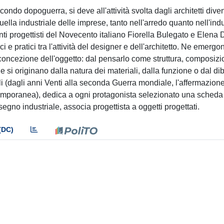
ndo dopoguerra, si deve all'attività svolta dagli architetti diven
lla industriale delle imprese, tanto nell'arredo quanto nell'indu
anti progettisti del Novecento italiano Fiorella Bulegato e Elena
 pratici tra l'attività del designer e dell'architetto. Ne emergon
concezione dell'oggetto: dal pensarlo come struttura, composizi
e si originano dalla natura dei materiali, dalla funzione o dal diba
rali (dagli anni Venti alla seconda Guerra mondiale, l'affermazion
temporanea), dedica a ogni protagonista selezionato una scheda
segno industriale, associa progettista a oggetti progettati.
(DC)