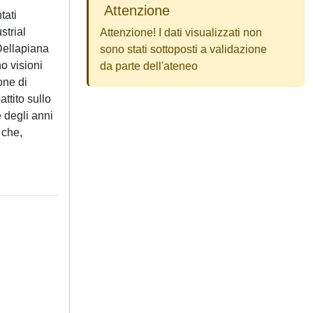
Attenzione
tati
strial
Attenzione! I dati visualizzati non
 Dellapiana
sono stati sottoposti a validazione
o visioni
da parte dell'ateneo
one di
ttito sullo
e degli anni
 che,