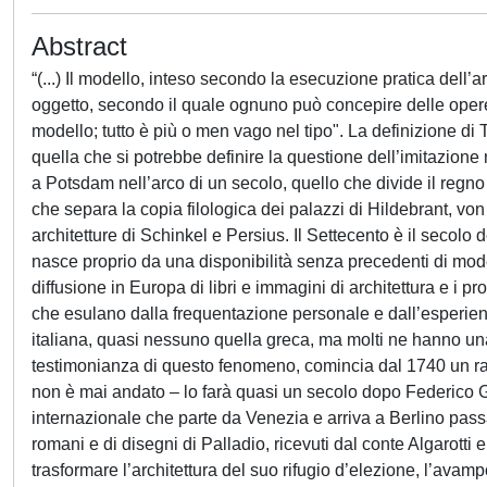
Abstract
“(...) Il modello, inteso secondo la esecuzione pratica dell’art
oggetto, secondo il quale ognuno può concepire delle opere,
modello; tutto è più o men vago nel tipo". La definizione di
quella che si potrebbe definire la questione dell’imitazione
a Potsdam nell’arco di un secolo, quello che divide il regno
che separa la copia filologica dei palazzi di Hildebrant, vo
architetture di Schinkel e Persius. Il Settecento è il secolo 
nasce proprio da una disponibilità senza precedenti di model
diffusione in Europa di libri e immagini di architettura e i p
che esulano dalla frequentazione personale e dall’esperienz
italiana, quasi nessuno quella greca, ma molti ne hanno una
testimonianza di questo fenomeno, comincia dal 1740 un rap- 
non è mai andato – lo farà quasi un secolo dopo Federico G
internazionale che parte da Venezia e arriva a Berlino passan
romani e di disegni di Palladio, ricevuti dal conte Algarotti e
trasformare l’architettura del suo rifugio d’elezione, l’avampo