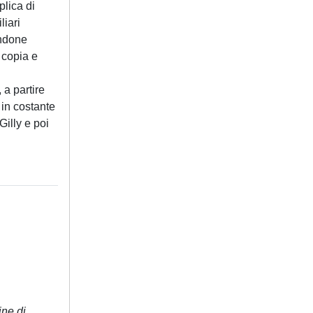
plica di
liari
andone
a copia e
 a partire
 in costante
Gilly e poi
ine di