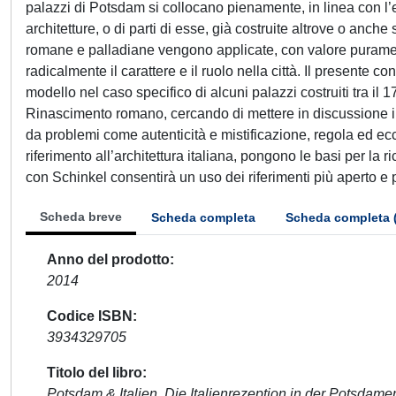
palazzi di Potsdam si collocano pienamente, in linea con l’es
architetture, o di parti di esse, già costruite altrove o anch
romane e palladiane vengono applicate, con valore purame
radicalmente il carattere e il ruolo nella città. Il presente 
modello nel caso specifico di alcuni palazzi costruiti tra il 1
Rinascimento romano, cercando di mettere in discussione il r
da problemi come autenticità e mistificazione, regola ed ecc
riferimento all’architettura italiana, pongono le basi per la 
con Schinkel consentirà un uso dei riferimenti più aperto e p
Scheda breve
Scheda completa
Scheda completa 
Anno del prodotto
2014
Codice ISBN
3934329705
Titolo del libro
Potsdam & Italien. Die Italienrezeption in der Potsdamer 