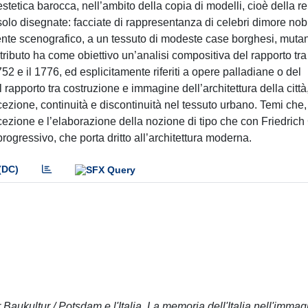
tetica barocca, nell’ambito della copia di modelli, cioè della re
e solo disegnate: facciate di rappresentanza di celebri dimore nobi
nte scenografico, a un tessuto di modeste case borghesi, mut
contributo ha come obiettivo un’analisi compositiva del rapporto tr
752 e il 1776, ed esplicitamente riferiti a opere palladiane o del
apporto tra costruzione e immagine dell’architettura della città,
ezione, continuità e discontinuità nel tessuto urbano. Temi che,
ricezione e l’elaborazione della nozione di tipo che con Friedrich 
rogressivo, che porta dritto all’architettura moderna.
(DC)
Baukultur / Potsdam e l'Italia. La memoria dell'Italia nell'immag