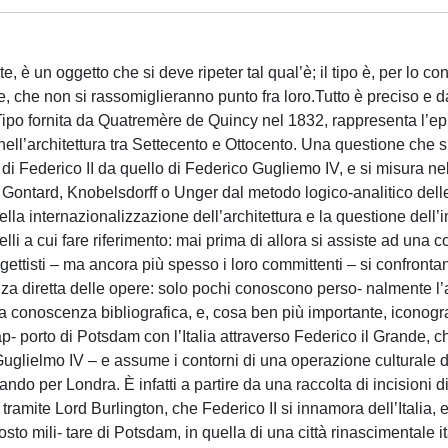
e, è un oggetto che si deve ripeter tal qual’è; il tipo è, per lo con
 che non si rassomiglieranno punto fra loro.Tutto è preciso e d
 Tipo fornita da Quatremère de Quincy nel 1832, rappresenta l’ep
 nell’architettura tra Settecento e Ottocento. Una questione che
 di Federico II da quello di Federico Gugliemo IV, e si misura ne
n Gontard, Knobelsdorff o Unger dal metodo logico-analitico dell
della internazionalizzazione dell’architettura e la questione dell’
li a cui fare riferimento: mai prima di allora si assiste ad una 
rogettisti – ma ancora più spesso i loro committenti – si confronta
a diretta delle opere: solo pochi conoscono perso- nalmente l’a
 conoscenza bibliografica, e, cosa ben più importante, iconogra
porto di Potsdam con l’Italia attraverso Federico il Grande, che
uglielmo IV – e assume i contorni di una operazione culturale d
do per Londra. È infatti a partire da una raccolta di incisioni d
 tramite Lord Burlington, che Federico II si innamora dell’Italia, 
sto mili- tare di Potsdam, in quella di una città rinascimentale it