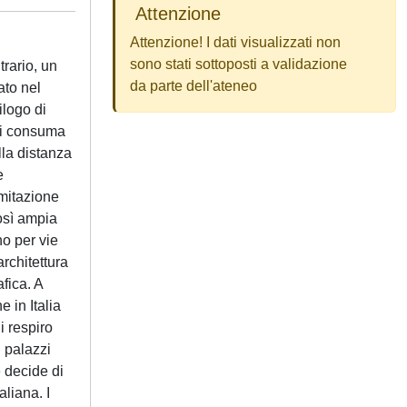
Attenzione
Attenzione! I dati visualizzati non
sono stati sottoposti a validazione
trario, un
da parte dell'ateneo
ato nel
ilogo di
 si consuma
lla distanza
e
imitazione
così ampia
no per vie
rchitettura
fica. A
 in Italia
i respiro
i palazzi
e decide di
aliana. I