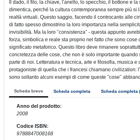
Il dado, il filo, la chiave, l'anello, lo specchio, il bottone e
dimentica, perché la cultura contemporanea sempre più si l
realtà virtuali. Questo saggio, facendo il controcanto alle 
di fatto spesso dimostrino la loro importanza nella semplicit
invisibilità. Ma la loro "consistenza" - questa appunto avreb
forza, simbolica e reale sta proprio nel fatto che sono co
significato metaforico. Questo libro deve rimanere soprattu
concretezza delle cose, che non è solo importante quando s
parte di noi. Letteratura e tecnica, arte e filosofia, music
protagoniste di quella che i francesi chiamano civilization: 
sono soltanto alcuni esempi di come queste "cose" abbiano 
Scheda breve
Scheda completa
Scheda completa 
Anno del prodotto
2008
Codice ISBN
9788847008168