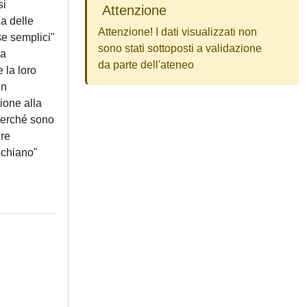
si
Attenzione
a delle
Attenzione! I dati visualizzati non
se semplici"
sono stati sottoposti a validazione
sa
da parte dell'ateneo
 la loro
un
ione alla
 perché sono
ere
eschiano"