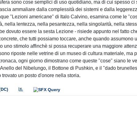
 la sfera sono cose semplici di uso quotidiano, ma di cui spesso ci 
ascia ammaliare dalla complessità dei sistemi e dalla leggerezz
cinque "Lezioni americane" di Italo Calvino, esamina come le "co
à, nella lentezza, nella pesantezza, nella singolarità, nella stes
be dovuto essere la sesta Lezione - risiede appunto nel fatto che
se concrete, che tutti possiamo toccare, anche quando assumono 
tto uno stimolo affinchè si possa recuperare una maggiore attenz
ono riposte nelle vetrine di un museo di cultura materiale, ma
a e cronaca, ogni giorno dimostrano come queste "cose" siano le v
l'Anello del Nibelungo, il Bottone di Pushkin, e il "dado brunell
trovato un posto d'onore nella storia.
(DC)