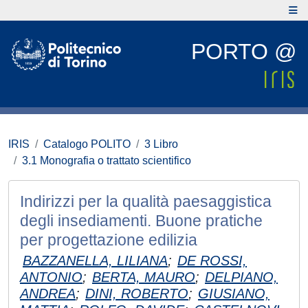
PORTO @
IRIS
Catalogo POLITO
3 Libro
3.1 Monografia o trattato scientifico
Indirizzi per la qualità paesaggistica
degli insediamenti. Buone pratiche
per progettazione edilizia
BAZZANELLA, LILIANA
;
DE ROSSI,
ANTONIO
;
BERTA, MAURO
;
DELPIANO,
ANDREA
;
DINI, ROBERTO
;
GIUSIANO,