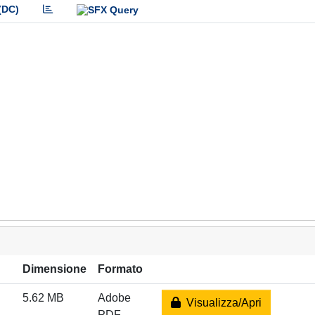
(DC)
Dimensione
Formato
5.62 MB
Adobe
Visualizza/Apri
PDF