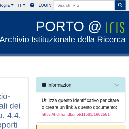
foglia
IT
LOGIN
PORTO @
Archivio Istituzionale della Ricerca
Informazioni
cio-
Utilizza questo identificativo per citare
ali dei
o creare un link a questo documento:
p. 4.4.
https://hdl.handle.net/11583/1662551
pporti