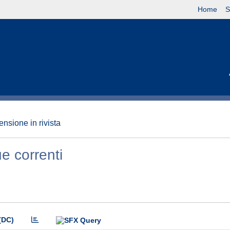
Home
S
nsione in rivista
ue correnti
(DC)