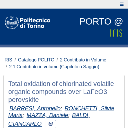
PORTO @
IRIS
Catalogo POLITO
2 Contributo in Volume
2.1 Contributo in volume (Capitolo o Saggio)
Total oxidation of chlorinated volatile
organic compounds over LaFeO3
perovskite
BARRESI, Antonello
;
RONCHETTI, Silvia
Maria
;
MAZZA, Daniele
;
BALDI,
GIANCARLO