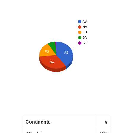
AS
NA
EU
SA
AF
EU
AS
NA
Continente
#