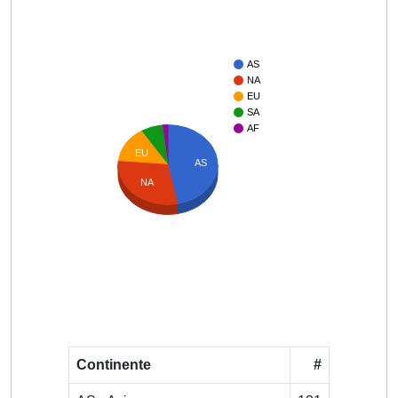
AS
NA
EU
SA
AF
EU
AS
NA
Continente
#