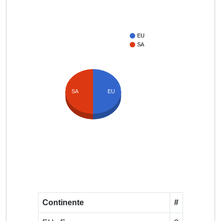
EU
SA
SA
EU
Continente
#