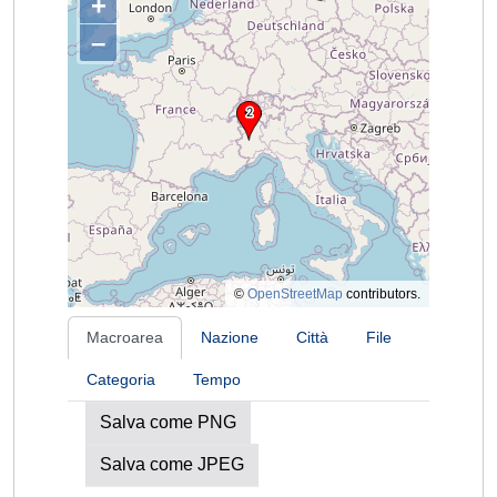
+
–
©
OpenStreetMap
contributors.
Macroarea
Nazione
Città
File
Categoria
Tempo
Salva come PNG
Salva come JPEG