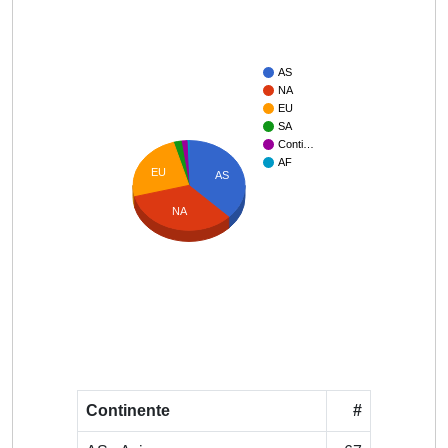
AS
NA
EU
SA
Conti…
AF
EU
AS
NA
Continente
#