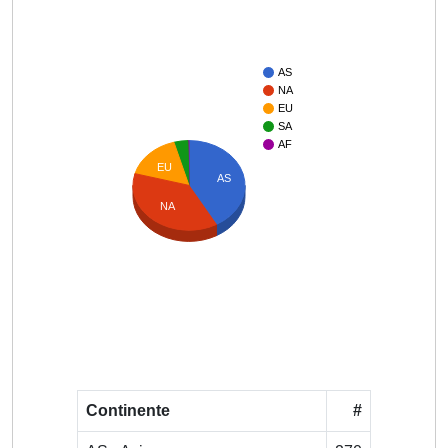
AS
NA
EU
SA
AF
EU
AS
NA
Continente
#