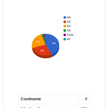
NA
AS
EU
SA
Conti…
AF
EU
NA
AS
Continente
#