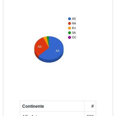
AS
NA
EU
SA
OC
NA
AS
Continente
#