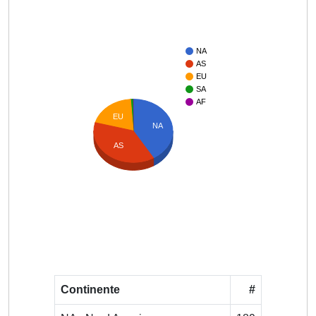
NA
AS
EU
SA
AF
EU
NA
AS
Continente
#