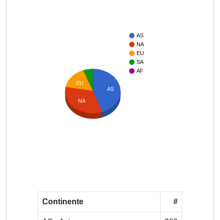
AS
NA
EU
SA
AF
EU
AS
NA
Continente
#