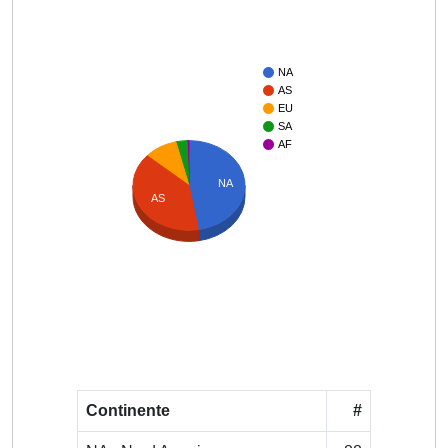
NA
AS
EU
SA
AF
NA
AS
Continente
#