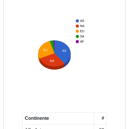
AS
NA
EU
SA
AF
EU
AS
NA
Continente
#