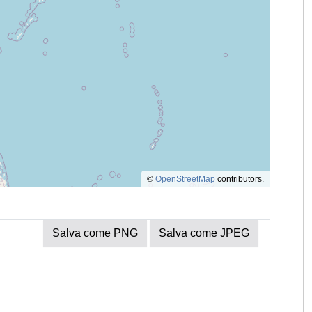
©
OpenStreetMap
contributors.
Salva come PNG
Salva come JPEG