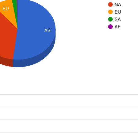
NA
EU
EU
SA
AF
AS