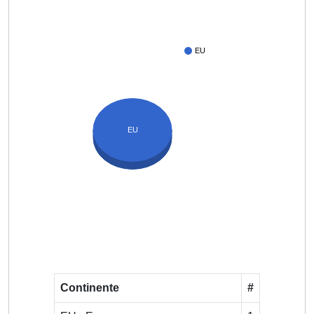
EU
EU
Continente
#