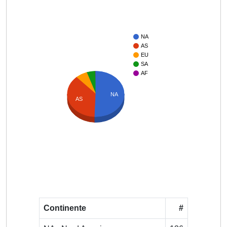
NA
AS
EU
SA
AF
NA
AS
Continente
#