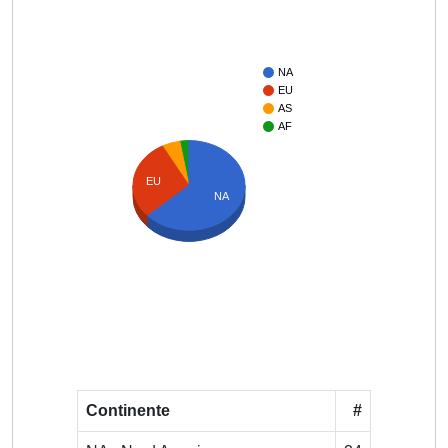
NA
EU
AS
AF
EU
NA
Continente
#