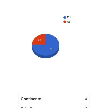
EU
AS
AS
EU
Continente
#