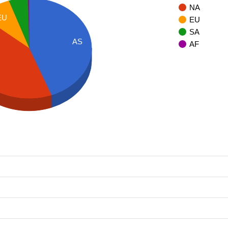
NA
EU
EU
SA
AS
AF