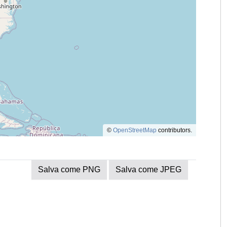
©
OpenStreetMap
contributors.
Salva come PNG
Salva come JPEG