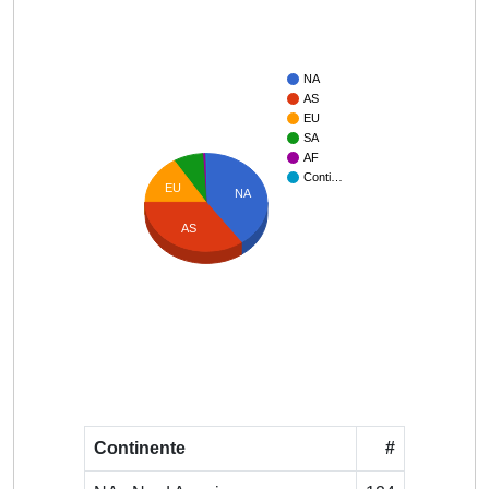
NA
AS
EU
SA
AF
Conti…
EU
NA
AS
Continente
#