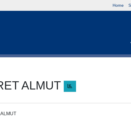
Home
S
RET ALMUT
T ALMUT