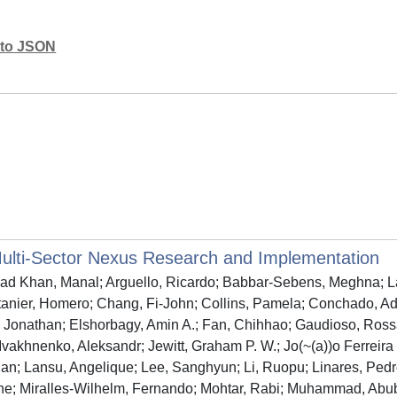
mato JSON
ulti-Sector Nexus Research and Implementation
d Khan, Manal; Arguello, Ricardo; Babbar-Sebens, Meghna; Lacal
anier, Homero; Chang, Fi-John; Collins, Pamela; Conchado, Ad
, Jonathan; Elshorbagy, Amin A.; Fan, Chihhao; Gaudioso, Ross
 Ivakhnenko, Aleksandr; Jewitt, Graham P. W.; Jo(~(a))o Ferreira
an; Lansu, Angelique; Lee, Sanghyun; Li, Ruopu; Linares, Pedro; 
 Miralles-Wilhelm, Fernando; Mohtar, Rabi; Muhammad, Abubak