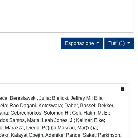
Esportazione
Tutti (1)
 Bereslawski, Julia; Bielicki, Jeffrey M.; Elia
ela; Rao Dagani, Koteswara; Daher, Bassel; Dekker,
ana; Gebrechorkos, Solomon H.; Geli, Hatim M. E.;
 dos Santos, Maria; Leah Jones, J.; Kellner, Elke;
Marazza, Diego; P('(i))a Mascari, Mar('(i))a;
r; Kafayat Opejin, Adenike; Pande, Saket; Parkinson,