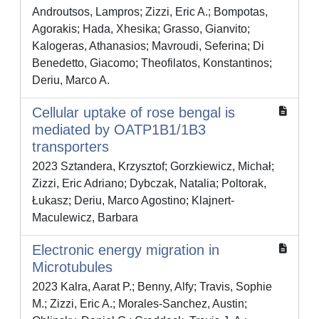
Androutsos, Lampros; Zizzi, Eric A.; Bompotas,
Agorakis; Hada, Xhesika; Grasso, Gianvito;
Kalogeras, Athanasios; Mavroudi, Seferina; Di
Benedetto, Giacomo; Theofilatos, Konstantinos;
Deriu, Marco A.
Cellular uptake of rose bengal is
mediated by OATP1B1/1B3
transporters
2023 Sztandera, Krzysztof; Gorzkiewicz, Michał;
Zizzi, Eric Adriano; Dybczak, Natalia; Poltorak,
Łukasz; Deriu, Marco Agostino; Klajnert-
Maculewicz, Barbara
Electronic energy migration in
Microtubules
2023 Kalra, Aarat P.; Benny, Alfy; Travis, Sophie
M.; Zizzi, Eric A.; Morales-Sanchez, Austin;