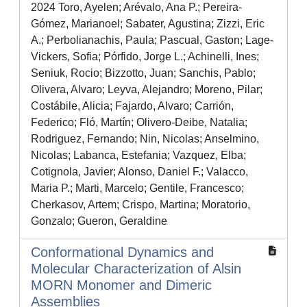
2024 Toro, Ayelen; Arévalo, Ana P.; Pereira-
Gómez, Marianoel; Sabater, Agustina; Zizzi, Eric
A.; Perbolianachis, Paula; Pascual, Gaston; Lage-
Vickers, Sofia; Pórfido, Jorge L.; Achinelli, Ines;
Seniuk, Rocio; Bizzotto, Juan; Sanchis, Pablo;
Olivera, Alvaro; Leyva, Alejandro; Moreno, Pilar;
Costábile, Alicia; Fajardo, Alvaro; Carrión,
Federico; Fló, Martín; Olivero-Deibe, Natalia;
Rodriguez, Fernando; Nin, Nicolas; Anselmino,
Nicolas; Labanca, Estefania; Vazquez, Elba;
Cotignola, Javier; Alonso, Daniel F.; Valacco,
Maria P.; Marti, Marcelo; Gentile, Francesco;
Cherkasov, Artem; Crispo, Martina; Moratorio,
Gonzalo; Gueron, Geraldine
Conformational Dynamics and
Molecular Characterization of Alsin
MORN Monomer and Dimeric
Assemblies