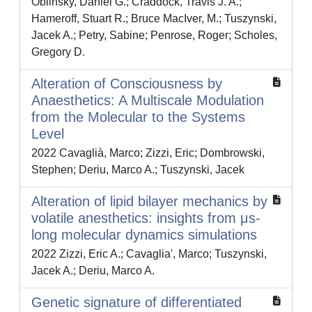
Oblinsky, Daniel G.; Craddock, Travis J. A.;
Hameroff, Stuart R.; Bruce MacIver, M.; Tuszynski,
Jacek A.; Petry, Sabine; Penrose, Roger; Scholes,
Gregory D.
Alteration of Consciousness by
Anaesthetics: A Multiscale Modulation
from the Molecular to the Systems
Level
2022 Cavaglià, Marco; Zizzi, Eric; Dombrowski,
Stephen; Deriu, Marco A.; Tuszynski, Jacek
Alteration of lipid bilayer mechanics by
volatile anesthetics: insights from μs-
long molecular dynamics simulations
2022 Zizzi, Eric A.; Cavaglia', Marco; Tuszynski,
Jacek A.; Deriu, Marco A.
Genetic signature of differentiated