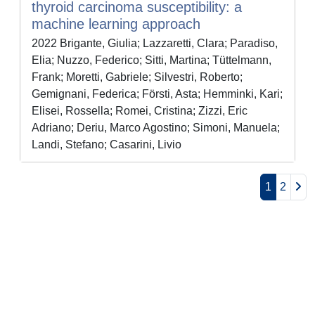
thyroid carcinoma susceptibility: a
machine learning approach
2022 Brigante, Giulia; Lazzaretti, Clara; Paradiso,
Elia; Nuzzo, Federico; Sitti, Martina; Tüttelmann,
Frank; Moretti, Gabriele; Silvestri, Roberto;
Gemignani, Federica; Försti, Asta; Hemminki, Kari;
Elisei, Rossella; Romei, Cristina; Zizzi, Eric
Adriano; Deriu, Marco Agostino; Simoni, Manuela;
Landi, Stefano; Casarini, Livio
1
2
Powered by
IRIS
-
about IRIS
-