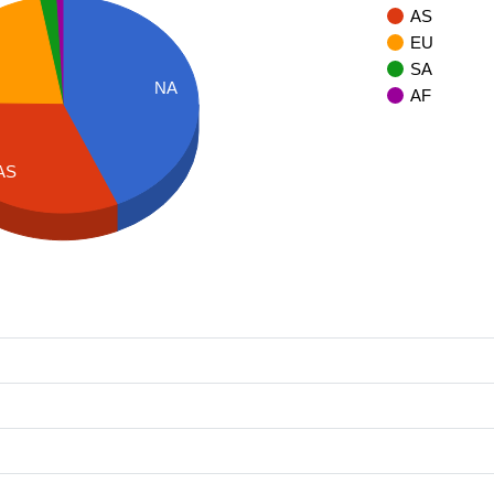
AS
EU
SA
NA
AF
AS