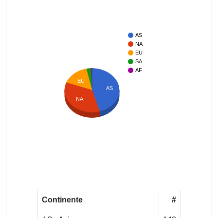
AS
NA
EU
SA
AF
EU
AS
NA
Continente
#