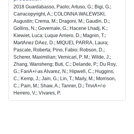
2018 Guardabasso, Paolo; Artuso, G.; Bigi, G.;
Carracopyright, A.; COLONNA WALEWSKI,
Augustin; Crema, M.; Dragoni, M.; Gaudin, D.;
Gollins, N.; Governale, G.; Hacene Lhadj, K.;
Kiewiet, Luca; Luque Arriero, D.; Magnin, T.;
MartA­nez DA­ez, D.; MIQUEL PARRA, Laura;
Pascale, Roberta; Pino, Fabio; Robson, D.;
Scherer, Maximilian; Vernicari, P. M.; Wilde, J.;
Zhang, Wansheng; Buti, C.; Delande, P.; Du Roy,
G.; FariA+/-as Alvarez, N.; Hipwell, C.; Huggins,
C.; Kemp, J.; Jain, G.; Lin, T.; Maily, M.; Morrison,
C.; Pain, M.; Shaw, A.; Tanner, D.; TriviA+/-o
Herrero, V.; Vivares, P.