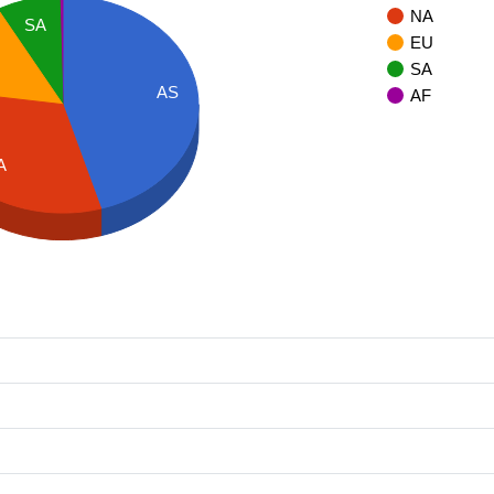
NA
SA
EU
SA
AS
AF
A