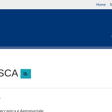
Home
S
ESCA
A
 Meccanica e Aerospaziale