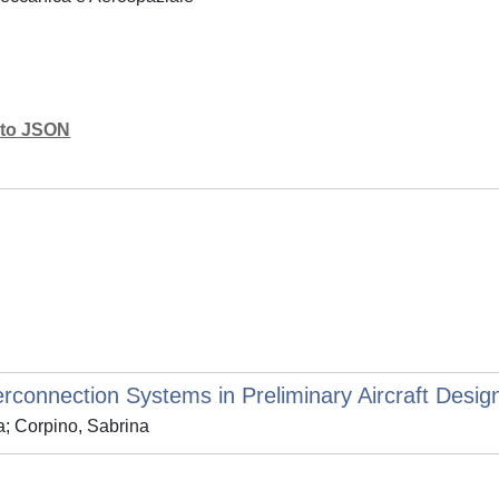
mato JSON
terconnection Systems in Preliminary Aircraft Desig
a; Corpino, Sabrina