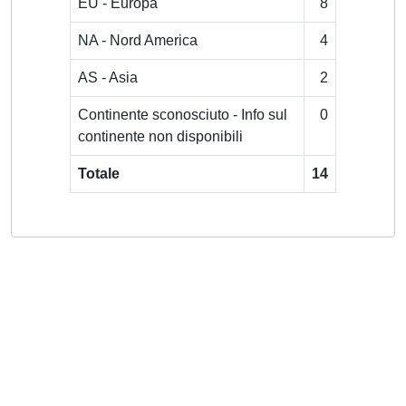
EU - Europa
8
NA - Nord America
4
AS - Asia
2
Continente sconosciuto - Info sul
0
continente non disponibili
Totale
14
Powered by
IRIS
-
about IRIS
-
Utilizzo dei cookie
-
Privacy
Copyright © 2026