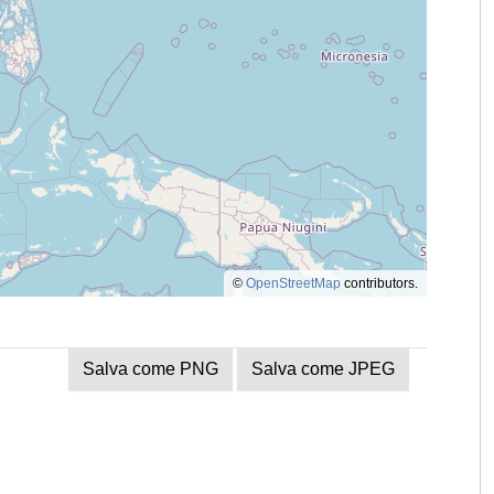
©
OpenStreetMap
contributors.
Salva come PNG
Salva come JPEG