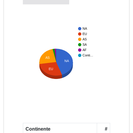
NA
EU
AS
SA
AF
Conti…
AS
NA
EU
Continente
#