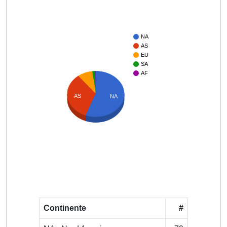
NA
AS
EU
SA
AF
AS
NA
Continente
#