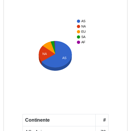
AS
NA
EU
SA
AF
NA
AS
Continente
#