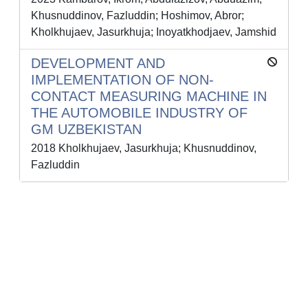
Khusnuddinov, Fazluddin; Hoshimov, Abror;
Kholkhujaev, Jasurkhuja; Inoyatkhodjaev, Jamshid
DEVELOPMENT AND
IMPLEMENTATION OF NON-
CONTACT MEASURING MACHINE IN
THE AUTOMOBILE INDUSTRY OF
GM UZBEKISTAN
2018 Kholkhujaev, Jasurkhuja; Khusnuddinov,
Fazluddin
Powered by
IRIS
-
about IRIS
-
Utilizzo dei cookie
-
Privacy
Copyright © 2026