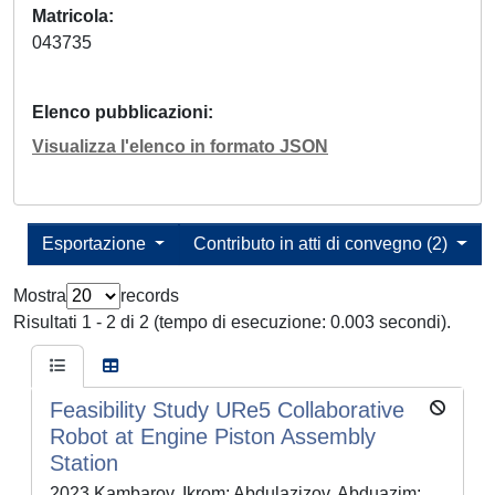
Matricola
043735
Elenco pubblicazioni
Visualizza l'elenco in formato JSON
Esportazione
Contributo in atti di convegno (2)
Mostra
records
Risultati 1 - 2 di 2 (tempo di esecuzione: 0.003 secondi).
Feasibility Study URe5 Collaborative
Robot at Engine Piston Assembly
Station
2023 Kambarov, Ikrom; Abdulazizov, Abduazim;