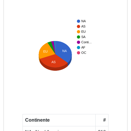
NA
AS
EU
SA
Conti…
AF
NA
EU
OC
AS
Continente
#