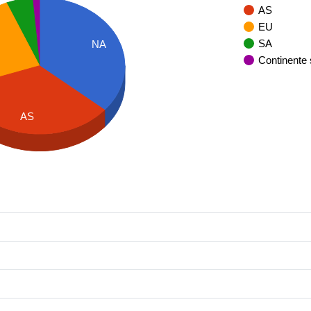
AS
EU
SA
NA
Continente
AS