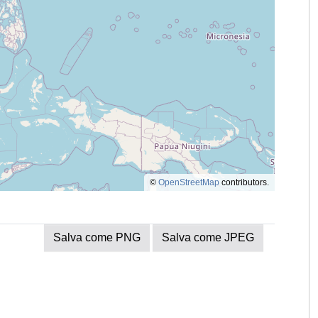
©
OpenStreetMap
contributors.
Salva come PNG
Salva come JPEG