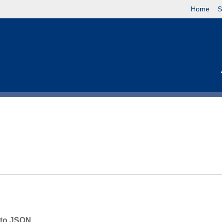
Home
S
mato JSON