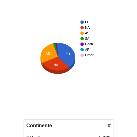
EU
NA
AS
SA
Conti…
AF
AS
EU
Other
NA
Continente
#