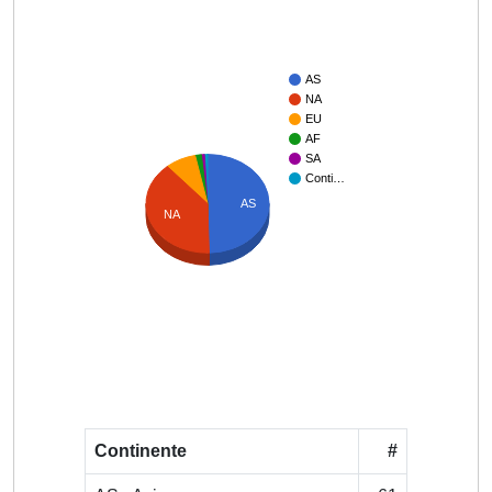
AS
NA
EU
AF
SA
Conti…
AS
NA
Continente
#