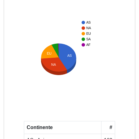
AS
NA
EU
SA
AF
EU
AS
NA
Continente
#