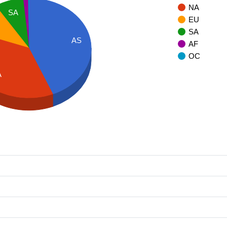
NA
SA
EU
SA
AS
AF
OC
A