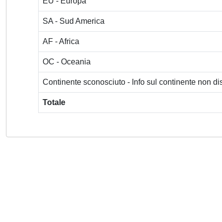
EU - Europa
SA - Sud America
AF - Africa
OC - Oceania
Continente sconosciuto - Info sul continente non dis
Totale
Powered by
IRIS
-
about IRIS
-
Utilizzo dei cookie
-