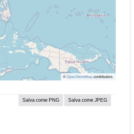
©
OpenStreetMap
contributors.
Salva come PNG
Salva come JPEG