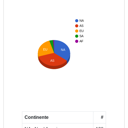
NA
AS
EU
SA
AF
EU
NA
AS
Continente
#